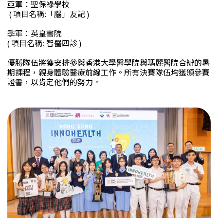
亞軍：聖保祿學校
( 項目名稱:「腦」友記 )
季軍：英皇書院
( 項目名稱: 智醫四診 )
優勝隊伍將獲安排參與香港大學醫學院與瑪麗醫院合辦的暑
期課程，親身體驗醫療前線工作。所有決賽隊伍均獲頒參賽
證書，以肯定他們的努力。