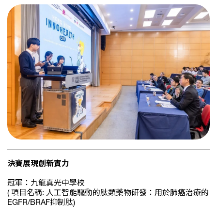
決賽展現創新實力
冠軍：九龍真光中學校
( 項目名稱: 人工智能驅動的肽類藥物研發：用於肺癌治療的
EGFR/BRAF抑制肽)