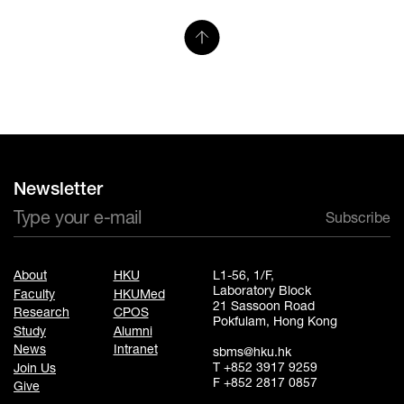
Newsletter
Subscribe
About
HKU
L1-56, 1/F,
Laboratory Block
Faculty
HKUMed
21 Sassoon Road
Research
CPOS
Pokfulam, Hong Kong
Study
Alumni
News
Intranet
sbms@hku.hk
T +852 3917 9259
Join Us
F +852 2817 0857
Give