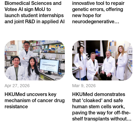
Biomedical Sciences and
innovative tool to repair
Votee AI sign MoU to
genetic errors, offering
launch student internships
new hope for
and joint R&D in applied AI
neurodegenerative
diseases
Apr 27, 2026
Mar 9, 2026
HKUMed uncovers key
HKUMed demonstrates
mechanism of cancer drug
that 'cloaked' and safe
resistance
human stem cells work,
paving the way for off-the-
shelf transplants without
immune rejection