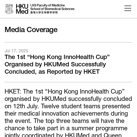
Skip to main content
Media Coverage
Jul 17, 2025
The 1st “Hong Kong InnoHealth Cup”
Organised by HKUMed Successfully
Concluded, as Reported by HKET
HKET: The 1st “Hong Kong InnoHealth Cup”
organised by HKUMed successfully concluded
on 12th July. Twelve student teams presented
their medical innovation achievements during
the event. The top three teams will have the
chance to take part in a summer programme
jointly coordinated by HKUMed and Queen