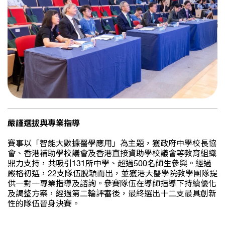
嚴謹選拔與專業指導
賽事以「智能大數據醫學應用」為主題，獲政府中學校長協
會、香港補助學校議會及香港直接資助學校議會等教育組織
鼎力支持，共吸引131所中學、超過500名師生參與。經過
嚴格初選，22支隊伍脫穎而出，並獲港大醫學院教學團隊提
供一對一專業指導及諮詢。參賽隊伍在導師指導下持續優化
及調整方案，經過第二輪評審後，最終選出十二支最具創新
性的隊伍晉身決賽。